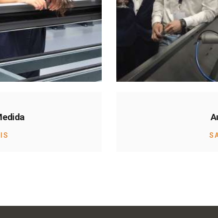
Medida
A
IS
S